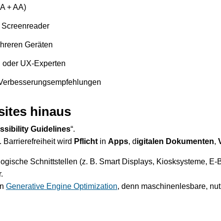
A + AA)
+ Screenreader
hreren Geräten
g oder UX-Experten
 Verbesserungsempfehlungen
ites hinaus
sibility Guidelines
“.
Barrierefreiheit wird
Pflicht
in
Apps
, d
igitalen Dokumenten
,
logische Schnittstellen (z. B. Smart Displays, Kiosksysteme, E
.
on
Generative Engine Optimization
, denn maschinenlesbare, nutze