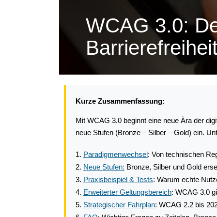
WCAG 3.0: Der
Barrierefreihei
Kurze Zusammenfassung:
Mit WCAG 3.0 beginnt eine neue Ära der digi
neue Stufen (Bronze – Silber – Gold) ein. U
Paradigmenwechsel
: Von technischen Reg
Neue Stufen:
Bronze, Silber und Gold ers
Praxisbeispiel & Tests
: Warum echte Nutze
Erweiterter Geltungsbereich
: WCAG 3.0 gil
Strategischer Fahrplan
: WCAG 2.2 bis 202