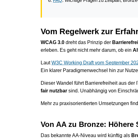
FAQ
: Wichtige Fragen zu Zeitplan, Bronz
Vom Regelwerk zur Erfah
WCAG 3.0
dreht das Prinzip der
Barrierefre
erleben. Es geht nicht mehr darum, ob ein
Al
Laut
W3C Working Draft vom September 2025 
Ein klarer Paradigmenwechsel hin zur Nutze
Dieser Wandel führt Barrierefreiheit aus der 
fair nutzbar
sind. Unabhängig von Einschrä
Mehr zu praxisorientierten Umsetzungen find
Von AA zu Bronze: Höhere 
Das bekannte AA-Niveau wird künftig als
Br