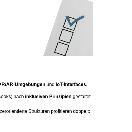
VR/AR-Umgebungen
und
IoT-Interfaces
.
-Books) nach
inklusiven Prinzipien
gestaltet,
rorientierte Strukturen profitieren doppelt: