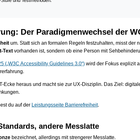
e-Stufe und Testmethoden.
rung: Der Paradigmenwechsel der W
iheit
um. Statt sich an formalen Regeln festzuhalten, misst der
t-Text
vorhanden ist, sondern ob eine Person mit Sehbehinderung
(„W3C Accessibility Guidelines 3.0“)
wird der Fokus explizit 
rerfahrung.
IT-Ecke heraus und macht sie zur UX-Disziplin. Das Ziel: digita
nkungen.
est du auf der
Leistungsseite Barrierefreiheit
.
Standards, andere Messlatte
onze
bezeichnet, allerdings mit strengerer Messlatte.