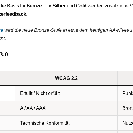
 die Basis für Bronze. Für
Silber
und
Gold
werden zusätzliche Ve
zerfeedback
.
ce
wird die neue Bronze-Stufe in etwa dem heutigen AA-Niveau 
ht.
3.0
WCAG 2.2
Erfüllt / Nicht erfüllt
Punk
A / AA / AAA
Bronz
Technische Konformität
Nutz