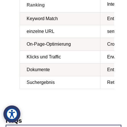
Interpreta
Ranking
Keyword Match
Entity + 
einzelne URL
semantisc
On-Page-Optimierung
Cross-So
Klicks und Traffic
Erwähnun
Dokumente
Entitäten
Suchergebnis
Retrieval
FAQs