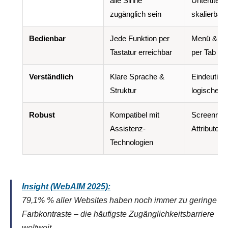
alle Sinne
Untertitel,
zugänglich sein
skalierbare
Bedienbar
Jede Funktion per
Menü & Fo
Tastatur erreichbar
per Tab be
Verständlich
Klare Sprache &
Eindeutige
Struktur
logische N
Robust
Kompatibel mit
Screenread
Assistenz-
Attribute
Technologien
Insight (WebAIM 2025):
79,1% % aller Websites haben noch immer zu geringe
Farbkontraste – die häufigste Zugänglichkeitsbarriere
weltweit.