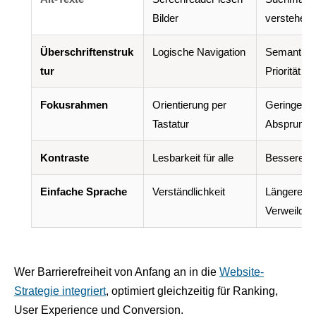
Bilder
verstehen 
Überschriftenstruk
Logische Navigation
Semantisc
tur
Priorität
Fokusrahmen
Orientierung per
Geringere
Tastatur
Absprungr
Kontraste
Lesbarkeit für alle
Bessere U
Einfache Sprache
Verständlichkeit
Längere
Verweildau
Wer Barrierefreiheit von Anfang an in die
Website-
Strategie integriert
, optimiert gleichzeitig für Ranking,
User Experience und Conversion.